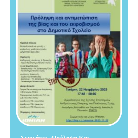
Σεμινάριο «Πρόληψη Και