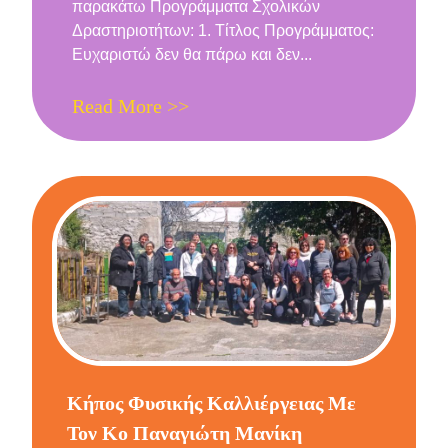
παρακάτω Προγράμματα Σχολικών
Δραστηριοτήτων: 1. Τίτλος Προγράμματος:
Ευχαριστώ δεν θα πάρω και δεν...
Read More >>
Κήπος Φυσικής Καλλιέργειας Με
Τον Κο Παναγιώτη Μανίκη