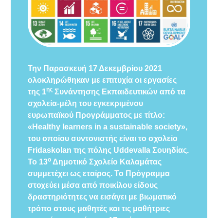
Staff Meeting (Uddevalla,
Sweden 13-17/12/2021)
Την Παρασκευή 17 Δεκεμβρίου 2021
ολοκληρώθηκαν με επιτυχία οι εργασίες
ης
της 1
Συνάντησης Εκπαιδευτικών από τα
σχολεία-μέλη του εγκεκριμένου
ευρωπαϊκού Προγράμματος με τίτλο:
«Healthy learners in a sustainable society»,
του οποίου συντονιστής είναι το σχολείο
Fridaskolan της πόλης
Uddevalla
Σουηδίας.
ο
Το 13
Δημοτικό Σχολείο Καλαμάτας
συμμετέχει ως εταίρος. Το Πρόγραμμα
στοχεύει μέσα από ποικίλου είδους
δραστηριότητες να εισάγει με βιωματικό
τρόπο στους μαθητές και τις μαθήτριες